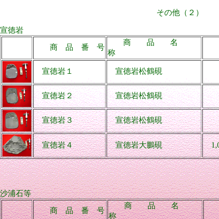
その他（２）
宣徳岩
商 品 名
商 品 番 号
価
称
宣徳岩１
宣徳岩松鶴硯
90
宣徳岩２
宣徳岩松鶴硯
13
宣徳岩３
宣徳岩松鶴硯
22
宣徳岩４
宣徳岩大鵬硯
1,0
沙浦石等
商 品 名
商 品 番 号
称