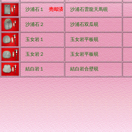
沙浦石１
売却済
沙浦石雲龍天馬硯
10
沙浦石２
沙浦石双瓜硯
36
玉女岩１
玉女岩平板硯
10
玉女岩２
玉女岩平板硯
12
結白岩１
結白岩合壁硯
18