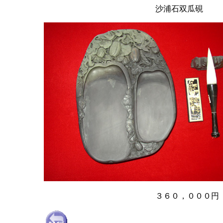
沙浦石双瓜硯
３６０，０００円