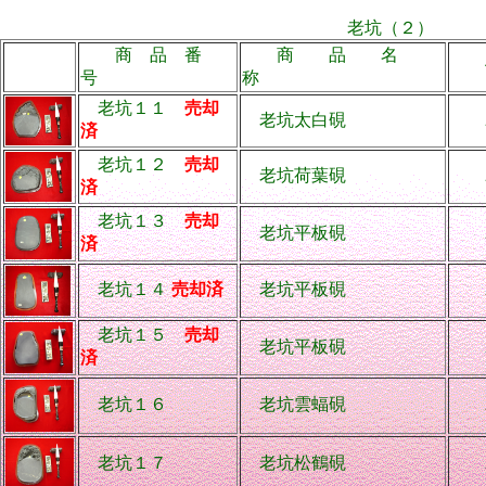
老坑（２）
商 品 番
商 品 名
価
号
称
老坑１１
売却
老坑太白硯
22
済
老坑１２
売却
老坑荷葉硯
22
済
老坑１３
売却
老坑平板硯
22
済
老坑１４
売却済
老坑平板硯
22
老坑１５
売却
老坑平板硯
22
済
老坑１６
老坑雲蝠硯
25
老坑１７
老坑松鶴硯
25