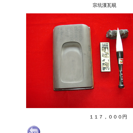
宗坑漢瓦硯
１１７，０００円