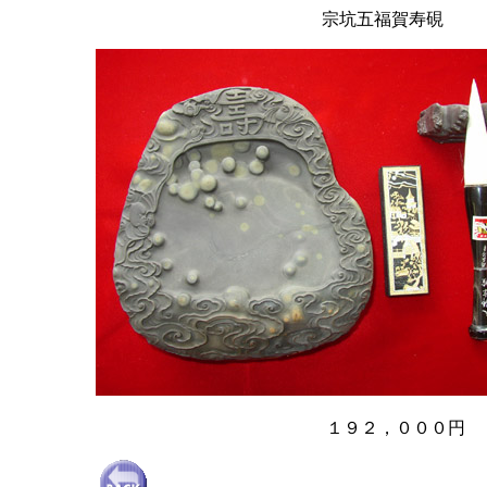
宗坑五福賀寿硯
１９２，０００円