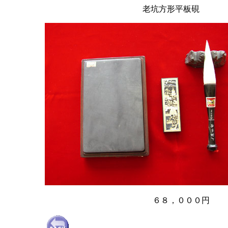
老坑方形平板硯
６８，０００円