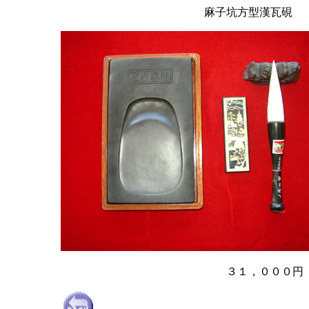
麻子坑方型漢瓦硯
３１，０００円