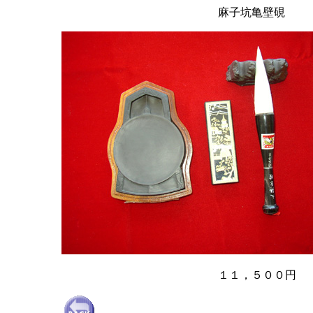
麻子坑亀壁硯
１１，５００円