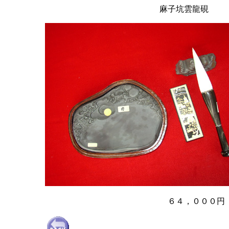
麻子坑雲龍硯
６４，０００円